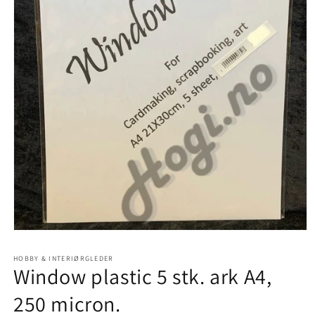
Åpne
medie
1
HOBBY & INTERIØRGLEDER
i
Window plastic 5 stk. ark A4,
modal
250 micron.