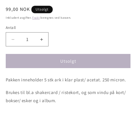
Vanlig
99,00 NOK
Utsolgt
pris
Inkludert avgifter.
Frakt
beregnes ved kassen.
Antall
Antall
Senk
Øk
antallet
antallet
for
for
Window
Window
Utsolgt
plastic
plastic
5
5
Pakken inneholder 5 stk ark i klar plast/ acetat. 250 micron.
stk.
stk.
ark
ark
Brukes til bl.a shakercard / ristekort, og som vindu på kort/
A4,
A4,
250
250
bokser/ esker og i album.
micron.
micron.