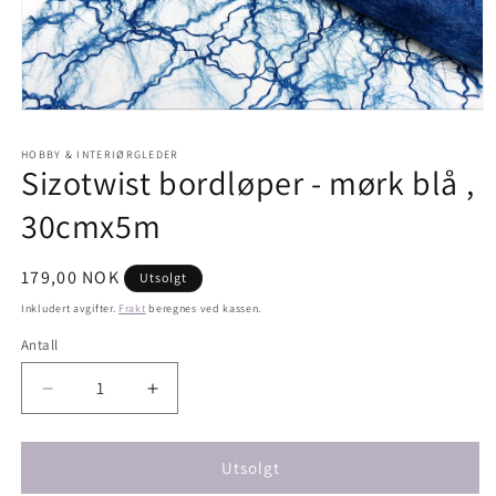
Åpne
medie
1
HOBBY & INTERIØRGLEDER
i
Sizotwist bordløper - mørk blå ,
modal
30cmx5m
Vanlig
179,00 NOK
Utsolgt
pris
Inkludert avgifter.
Frakt
beregnes ved kassen.
Antall
Antall
Senk
Øk
antallet
antallet
for
for
Sizotwist
Sizotwist
Utsolgt
bordløper
bordløper