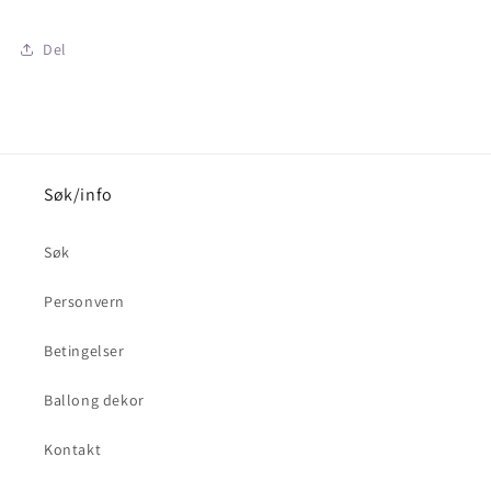
-
-
mørk
mørk
Del
blå
blå
,
,
30cmx5m
30cmx5m
Søk/info
Søk
Personvern
Betingelser
Ballong dekor
Kontakt