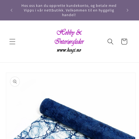
Hos oss kan du opprette kundekonto, og betale med
Vipps i vår nettbutikk. Velkommen til en hyggelig
handel!
Handlekurv