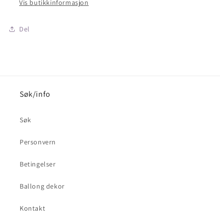
Vis butikkinformasjon
TIL
TIL
BORDS&quot;
BORDS&quot;
Lunsjserviett
Lunsjserviett
Del
20
20
stk
stk
3-
3-
lags
lags
33x33cm
33x33cm
Søk/info
Søk
Personvern
Betingelser
Ballong dekor
Kontakt