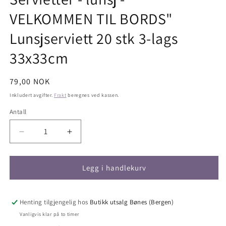
VELKOMMEN TIL BORDS"
Lunsjserviett 20 stk 3-lags
33x33cm
Vanlig
79,00 NOK
pris
Inkludert avgifter.
Frakt
beregnes ved kassen.
Antall
Antall
Senk
Øk
antallet
antallet
for
for
Servietter
Servietter
Legg i handlekurv
-
-
lunsj
lunsj
-
-
Henting tilgjengelig hos
Butikk utsalg Bønes (Bergen)
&quot;
&quot;
Vanligvis klar på to timer
VELKOMMEN
VELKOMMEN