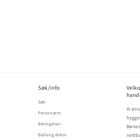
Søk/info
Velko
hand
Søk
Vi øn
Personvern
hyggel
Betingelser
Bønes 
Ballong dekor
nettb