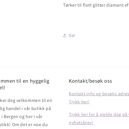
Tørker til flott glitter diamant ef
Del
mmen til en hyggelig
Kontakt/besøk oss
el!
Kontakt info og besøks adre
sker deg velkommen til en
Trykk her!
ig handel i vår butikk på
Trykk her for å melde deg på 
i Bergen og her i vår
nyhetsbrev!
utikk! Om det er noe du