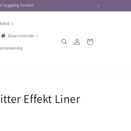
en hyggelig handel!
 bånd
Gaver/interiør
Logg
Handlekurv
inn
ginnpakning
tter Effekt Liner