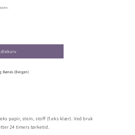
ssen.
ndlekurv
lg Bønes (Bergen)
ks papir, stein, stoff (f.eks klær). Ved bruk
tter 24 timers tørketid.