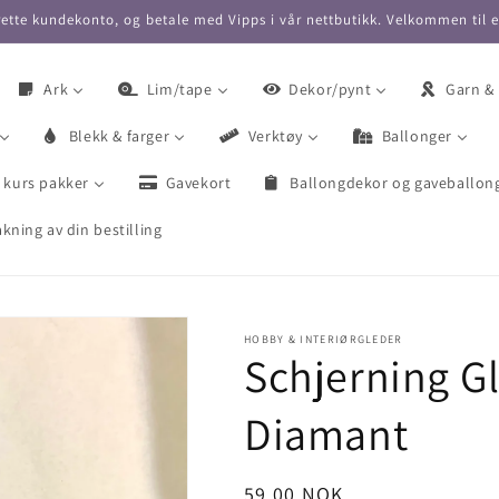
ette kundekonto, og betale med Vipps i vår nettbutikk. Velkommen til 
Ark
Lim/tape
Dekor/pynt
Garn &
Blekk & farger
Verktøy
Ballonger
 kurs pakker
Gavekort
Ballongdekor og gaveballon
kning av din bestilling
HOBBY & INTERIØRGLEDER
Schjerning Gli
Diamant
Vanlig
59,00 NOK