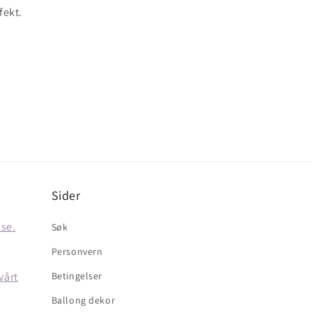
fekt.
Sider
sse.
Søk
Personvern
vårt
Betingelser
Ballong dekor