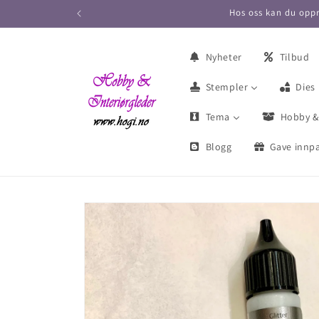
Hos oss kan du oppr
Nyheter
Tilbud
Stempler
Dies
Tema
Hobby &
Blogg
Gave innpa