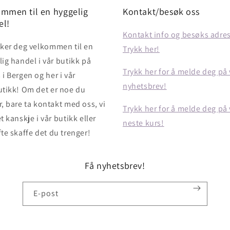
mmen til en hyggelig
Kontakt/besøk oss
el!
Kontakt info og besøks adre
sker deg velkommen til en
Trykk her!
ig handel i vår butikk på
Trykk her for å melde deg på 
i Bergen og her i vår
nyhetsbrev!
utikk! Om det er noe du
, bare ta kontakt med oss, vi
Trykk her for å melde deg på 
t kanskje i vår butikk eller
neste kurs!
te skaffe det du trenger!
Få nyhetsbrev!
E-post