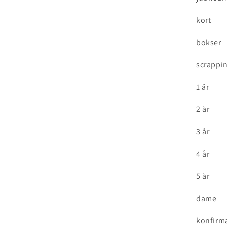
kort
bokser
scrappi
1 år
2 år
3 år
4 år
5 år
dame
konfirm