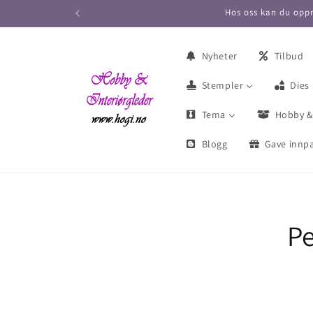
Hos oss kan du oppr
Nyheter
Tilbud
Stempler
Dies
Tema
Hobby &
Blogg
Gave innpa
Pe