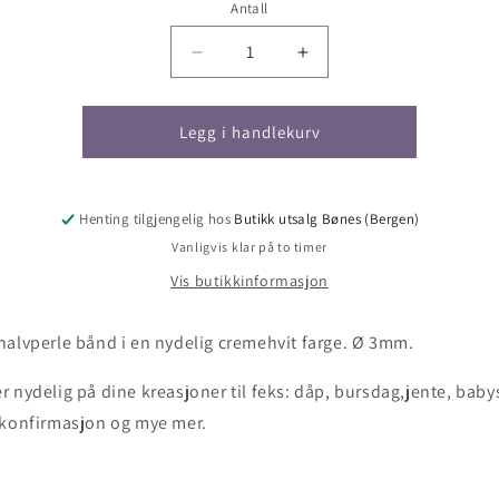
Antall
Antall
Senk
Øk
antallet
antallet
for
for
Perlebånd
Perlebånd
Legg i handlekurv
halvperler
halvperler
kremhvit
kremhvit
Henting tilgjengelig hos
Butikk utsalg Bønes (Bergen)
Vanligvis klar på to timer
Vis butikkinformasjon
halvperle bånd i en nydelig cremehvit farge. Ø 3mm.
r nydelig på dine kreasjoner til feks: dåp, bursdag,jente, bab
 konfirmasjon og mye mer.