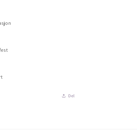
asjon
fest
rt
Del