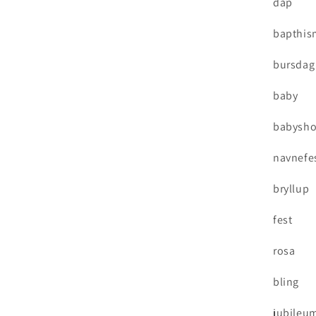
dåp
bapthis
bursdag
baby
babysh
navnefe
bryllup
fest
rosa
bling
jubileu