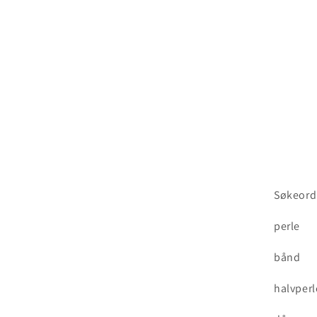
Søkeord
perle
bånd
halvperl