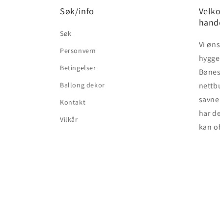
Søk/info
Velko
hand
Søk
Vi øn
Personvern
hyggel
Betingelser
Bønes 
Ballong dekor
nettb
savner
Kontakt
har de
Vilkår
kan of