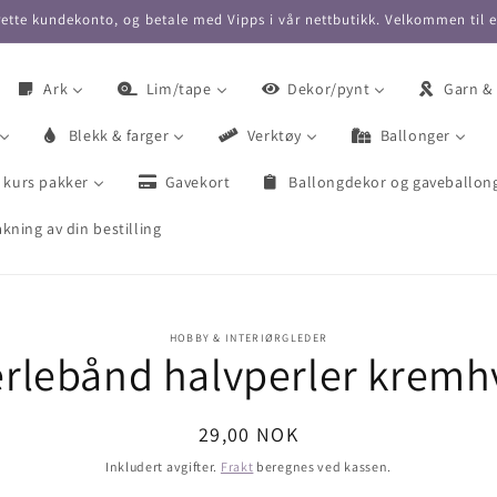
ette kundekonto, og betale med Vipps i vår nettbutikk. Velkommen til 
Ark
Lim/tape
Dekor/pynt
Garn &
Blekk & farger
Verktøy
Ballonger
 kurs pakker
Gavekort
Ballongdekor og gaveballon
kning av din bestilling
HOBBY & INTERIØRGLEDER
rlebånd halvperler kremh
Vanlig
29,00 NOK
pris
Inkludert avgifter.
Frakt
beregnes ved kassen.