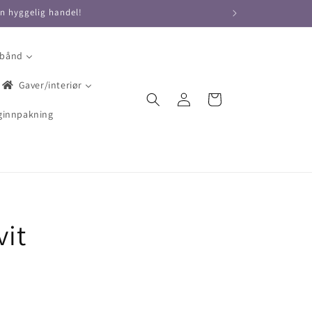
en hyggelig handel!
 bånd
Gaver/interiør
Logg
Handlekurv
inn
ginnpakning
vit