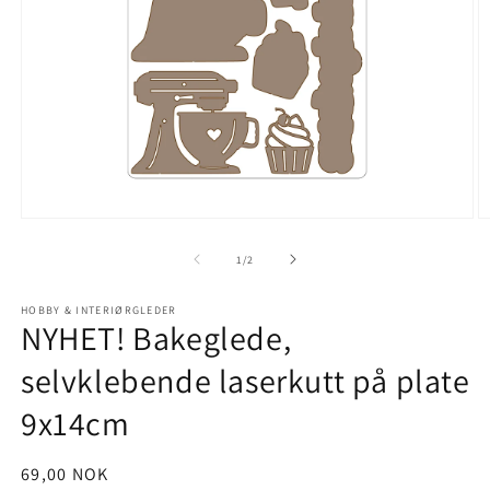
Åpne
Å
medie
m
1
2
av
1
/
2
i
i
modal
m
HOBBY & INTERIØRGLEDER
NYHET! Bakeglede,
selvklebende laserkutt på plate
9x14cm
Vanlig
69,00 NOK