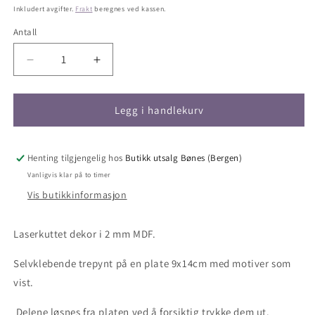
pris
Inkludert avgifter.
Frakt
beregnes ved kassen.
Antall
Antall
Senk
Øk
antallet
antallet
for
for
NYHET!
NYHET!
Legg i handlekurv
Bakeglede,
Bakeglede,
selvklebende
selvklebende
laserkutt
laserkutt
Henting tilgjengelig hos
Butikk utsalg Bønes (Bergen)
på
på
Vanligvis klar på to timer
plate
plate
Vis butikkinformasjon
9x14cm
9x14cm
Laserkuttet dekor i 2 mm MDF.
Selvklebende trepynt på en plate 9x14cm med motiver som
vist.
Delene løsnes fra platen ved å forsiktig trykke dem ut.