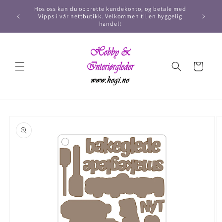
Hos oss kan du opprette kundekonto, og betale med
Vipps i vår nettbutikk. Velkommen til en hyggelig
handel!
Handlekurv