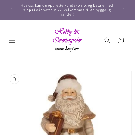
Hos oss kan du opprette kundekonto, og betale med
Vipps i vår nettbutikk. Velkommen til en hyggelig
handel!
Handlekurv