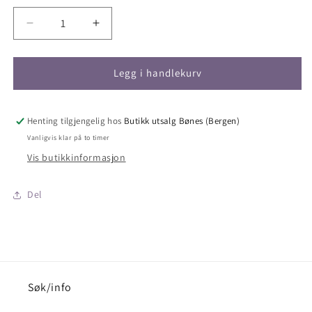
Senk
Øk
antallet
antallet
for
for
Nisse
Nisse
Legg i handlekurv
lys
lys
beige
beige
grå
grå
Henting tilgjengelig hos
Butikk utsalg Bønes (Bergen)
m/pels
m/pels
Vanligvis klar på to timer
og
og
Vis butikkinformasjon
juletre
juletre
14x12x30
14x12x30
Del
Søk/info