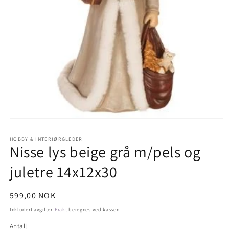
Åpne
medie
1
HOBBY & INTERIØRGLEDER
i
Nisse lys beige grå m/pels og
modal
juletre 14x12x30
Vanlig
599,00 NOK
pris
Inkludert avgifter.
Frakt
beregnes ved kassen.
Antall
Antall