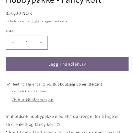
Vanlig
350,00 NOK
pris
Inkludert avgifter.
Frakt
beregnes ved kassen.
Antall
Antall
Senk
Øk
antallet
antallet
for
for
Hobbypakke
Hobbypakke
Legg i handlekurv
-
-
Fancy
Fancy
kort
kort
Henting tilgjengelig hos
Butikk utsalg Bønes (Bergen)
Vanligvis klar på to timer
Vis butikkinformasjon
Innholdsrik hobbypakke med alt* du trenger for å lage et
slikt enkelt og fancy kort ☺️
*dies til diesutkutt medfølger ikke men må kjøpes separat.