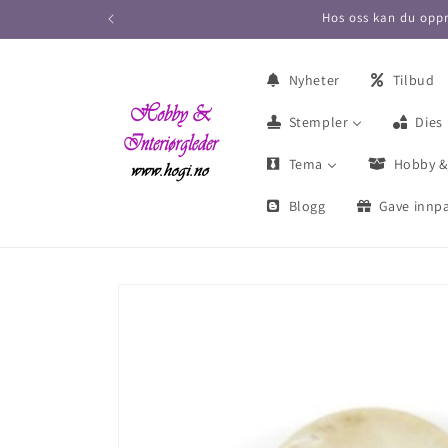
Hos oss kan du oppr
Nyheter
Tilbud
Stempler
Dies
Tema
Hobby &
Blogg
Gave innpa