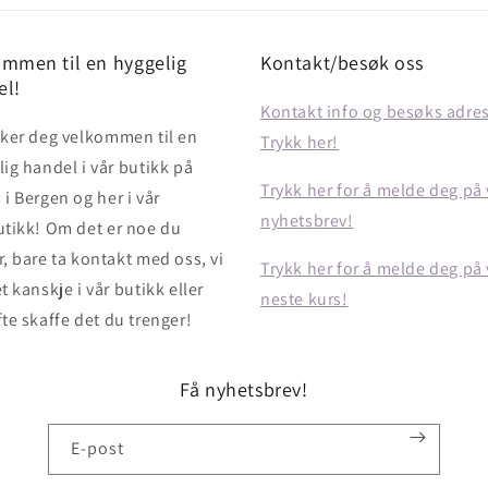
mmen til en hyggelig
Kontakt/besøk oss
el!
Kontakt info og besøks adre
sker deg velkommen til en
Trykk her!
ig handel i vår butikk på
Trykk her for å melde deg på 
i Bergen og her i vår
nyhetsbrev!
utikk! Om det er noe du
, bare ta kontakt med oss, vi
Trykk her for å melde deg på 
t kanskje i vår butikk eller
neste kurs!
te skaffe det du trenger!
Få nyhetsbrev!
E-post