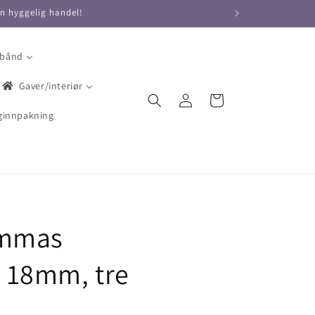
en hyggelig handel!
 bånd
Gaver/interiør
Logg
Handlekurv
inn
ginnpakning
ammas
18mm, tre