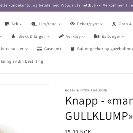
ette kundekonto, og betale med Vipps i vår nettbutikk. Velkommen til 
Ark
Lim/tape
Dekor/pynt
Garn &
Blekk & farger
Verktøy
Ballonger
 kurs pakker
Gavekort
Ballongdekor og gaveballon
kning av din bestilling
HOBBY & INTERIØRGLEDER
Knapp - «m
GULLKLUMP» 
Vanlig
15,00 NOK