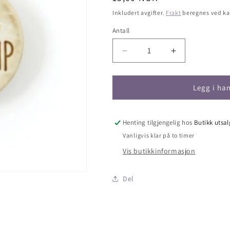
pris
Inkludert avgifter.
Frakt
beregnes ved ka
Antall
Antall
Senk
Øk
antallet
antallet
for
for
Knapp
Knapp
Legg i ha
-
-
«mammas
«mammas
GULLKLUMP»
GULLKLUMP
Henting tilgjengelig hos
Butikk utsa
18mm,
18mm,
Vanligvis klar på to timer
tre
tre
Vis butikkinformasjon
Del