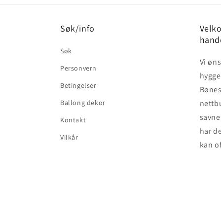
Søk/info
Velko
hand
Søk
Vi øn
Personvern
hyggel
Betingelser
Bønes 
Ballong dekor
nettb
savner
Kontakt
har de
Vilkår
kan of