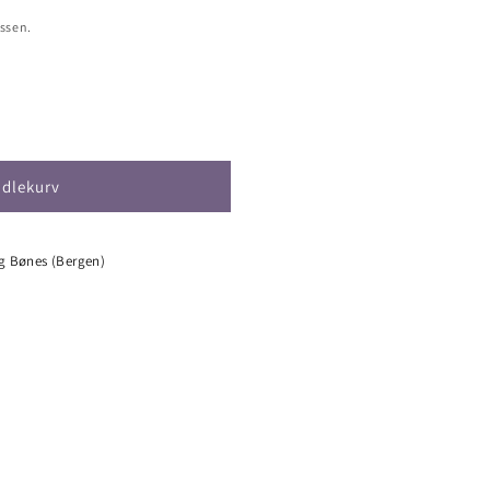
ssen.
ndlekurv
»
lg Bønes (Bergen)