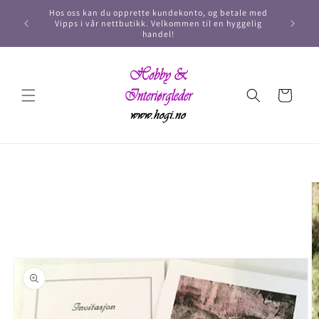
Hos oss kan du opprette kundekonto, og betale med
Vipps i vår nettbutikk. Velkommen til en hyggelig
handel!
Handlekurv