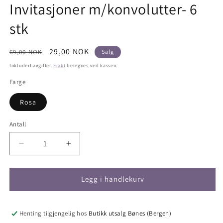
Invitasjoner m/konvolutter- 6
stk
Vanlig
Salgspris
29,00 NOK
69,00 NOK
Salg
pris
Inkludert avgifter.
Frakt
beregnes ved kassen.
Farge
Rosa
Antall
Antall
Senk
Øk
antallet
antallet
for
for
Invitasjoner
Invitasjoner
Legg i handlekurv
m/konvolutter-
m/konvolutter-
6
6
stk
stk
Henting tilgjengelig hos
Butikk utsalg Bønes (Bergen)