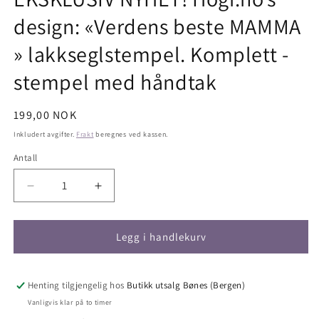
design: «Verdens beste MAMMA
» lakkseglstempel. Komplett -
stempel med håndtak
Vanlig
199,00 NOK
pris
Inkludert avgifter.
Frakt
beregnes ved kassen.
Antall
Antall
Senk
Øk
antallet
antallet
for
for
EKSKLUSIV
EKSKLUSIV
Legg i handlekurv
NYHET!
NYHET!
Hogi.no’s
Hogi.no’s
design:
design:
Henting tilgjengelig hos
Butikk utsalg Bønes (Bergen)
«Verdens
«Verdens
Vanligvis klar på to timer
beste
beste