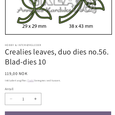
Åpne
medie
1
HOBBY & INTERIØRGLEDER
i
Crealies leaves, duo dies no.56.
modal
Blad-dies 10
Vanlig
119,00 NOK
pris
Inkludert avgifter.
Frakt
beregnes ved kassen.
Antall
Antall
Senk
Øk
antallet
antallet
for
for