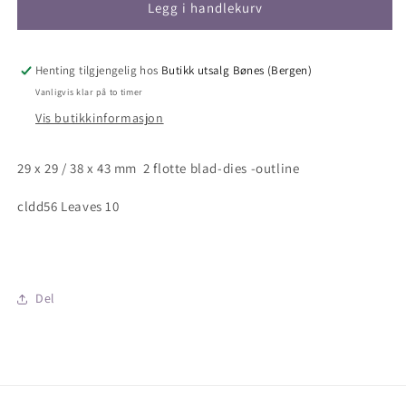
Crealies
Crealies
Legg i handlekurv
leaves,
leaves,
duo
duo
dies
dies
Henting tilgjengelig hos
Butikk utsalg Bønes (Bergen)
no.56.
no.56.
Vanligvis klar på to timer
Blad-
Blad-
Vis butikkinformasjon
dies
dies
10
10
29 x 29 / 38 x 43 mm 2 flotte blad-dies -outline
cldd56 Leaves 10
Del