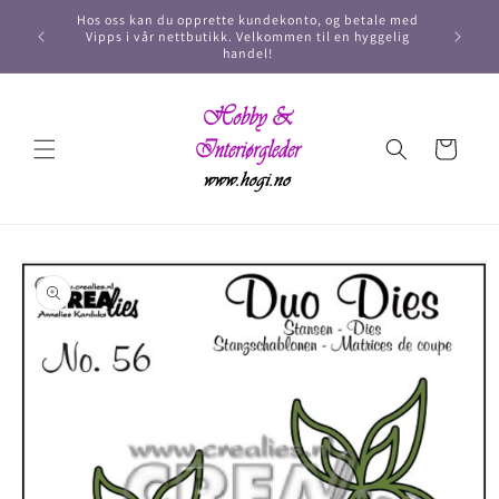
Hos oss kan du opprette kundekonto, og betale med
Vipps i vår nettbutikk. Velkommen til en hyggelig
handel!
Handlekurv