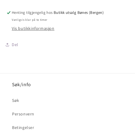
you
you
dies
dies
Henting tilgjengelig hos
Butikk utsalg Bønes (Bergen)
-
-
Vanligvis klar på to timer
ice
ice
Vis butikkinformasjon
cup
cup
-
-
istapper
istapper
Del
Søk/info
Søk
Personvern
Betingelser