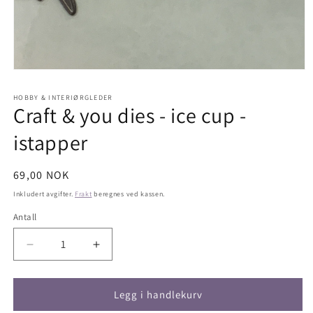
Åpne
medie
1
HOBBY & INTERIØRGLEDER
i
Craft & you dies - ice cup -
modal
istapper
Vanlig
69,00 NOK
pris
Inkludert avgifter.
Frakt
beregnes ved kassen.
Antall
Antall
Senk
Øk
antallet
antallet
for
for
Craft
Craft
Legg i handlekurv
&amp;
&amp;