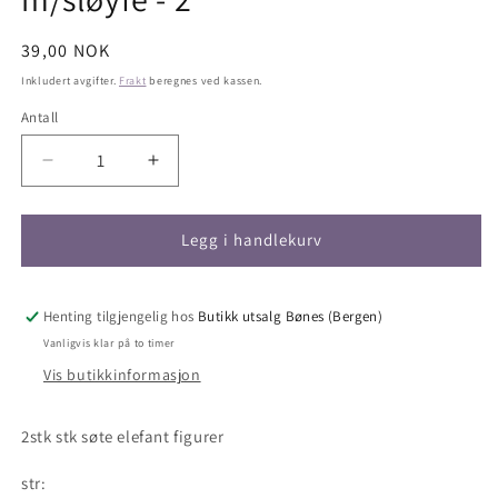
Vanlig
39,00 NOK
pris
Inkludert avgifter.
Frakt
beregnes ved kassen.
Antall
Antall
Senk
Øk
antallet
antallet
for
for
Charms
Charms
Legg i handlekurv
-
-
miniatyr
miniatyr
-
-
Henting tilgjengelig hos
Butikk utsalg Bønes (Bergen)
elefant
elefant
Vanligvis klar på to timer
m/sløyfe
m/sløyfe
Vis butikkinformasjon
-
-
2
2
2stk stk søte elefant figurer
str: