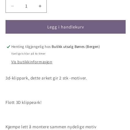
Senk
Øk
antallet
antallet
for
for
3D
3D
Legg i handlekurv
klippark
klippark
-
-
konfirmant
konfirmant
Henting tilgjengelig hos
Butikk utsalg Bønes (Bergen)
-
-
Vanligvis klar på to timer
Ungdom
Ungdom
Vis butikkinformasjon
med
med
grønn
grønn
genser
genser
3d-klippark, dette arket gir 2 stk -motiver.
Flott 3D klippeark!
Kjempe lett å montere sammen nydelige motiv