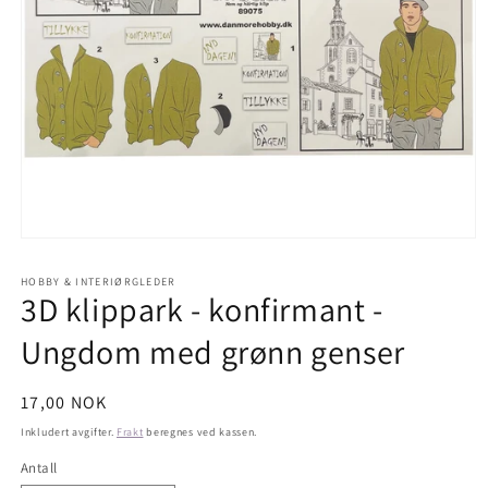
Åpne
medie
1
HOBBY & INTERIØRGLEDER
i
3D klippark - konfirmant -
modal
Ungdom med grønn genser
Vanlig
17,00 NOK
pris
Inkludert avgifter.
Frakt
beregnes ved kassen.
Antall
Antall