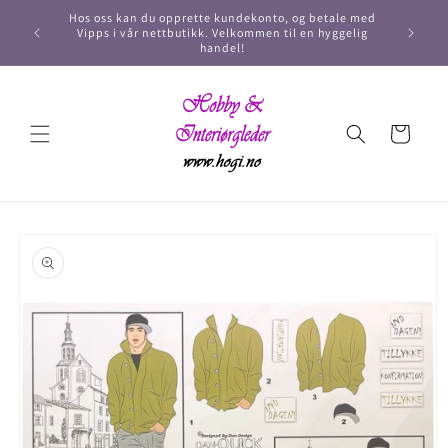
Hos oss kan du opprette kundekonto, og betale med
Vipps i vår nettbutikk. Velkommen til en hyggelig
handel!
Handlekurv