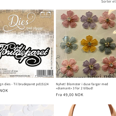
Sorter et
gn dies - Til brudeparet pd15124
Nyhet! Blomster i duse farger med
«diamant» 3 for 2 tilbud!
 NOK
Vanlig
Fra 49,00 NOK
pris