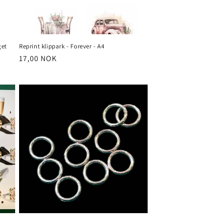
get
Reprint klippark - Forever - A4
Vanlig
17,00 NOK
pris