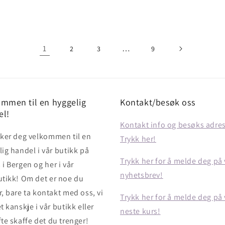
1
…
2
3
9
mmen til en hyggelig
Kontakt/besøk oss
el!
Kontakt info og besøks adre
sker deg velkommen til en
Trykk her!
ig handel i vår butikk på
Trykk her for å melde deg på 
i Bergen og her i vår
nyhetsbrev!
utikk! Om det er noe du
, bare ta kontakt med oss, vi
Trykk her for å melde deg på 
t kanskje i vår butikk eller
neste kurs!
te skaffe det du trenger!