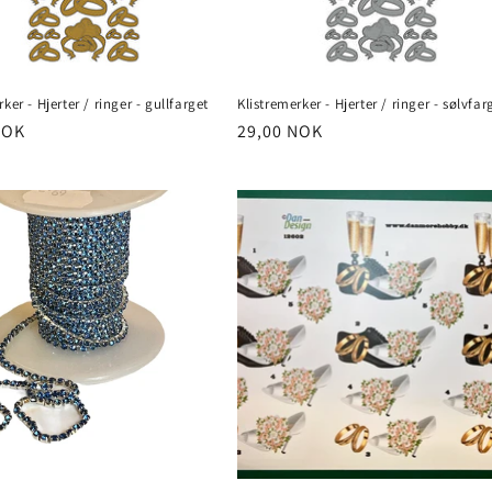
ker - Hjerter / ringer - gullfarget
Klistremerker - Hjerter / ringer - sølvfar
NOK
Vanlig
29,00 NOK
pris