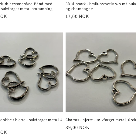
d/ rhinestonebånd Bånd med
3D klippark - bryllupsmotiv sko m/ buk
 i sølvfarget metallomramning
og champagne
NOK
Vanlig
17,00 NOK
pris
dobbelt hjerte - sølvfarget metall 4
Charms - hjerte - sølvfarget metall 6 st
Vanlig
39,00 NOK
NOK
pris