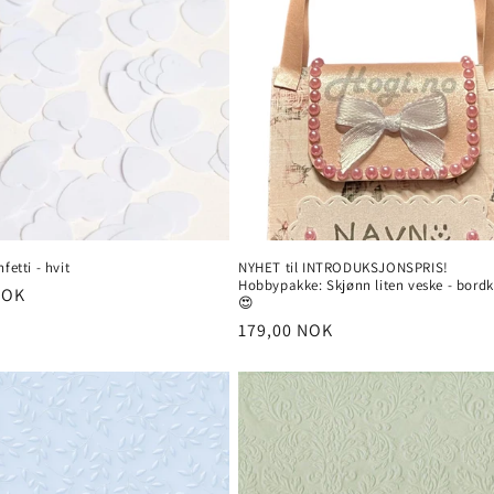
fetti - hvit
NYHET til INTRODUKSJONSPRIS!
Hobbypakke: Skjønn liten veske - bordk
NOK
😍
Vanlig
179,00 NOK
pris