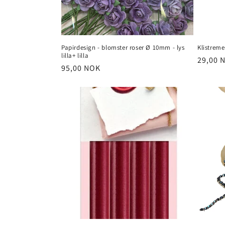
Papirdesign - blomster roser Ø 10mm - lys
Klistremer
lilla+ lilla
Vanlig
29,00 
Vanlig
95,00 NOK
pris
pris