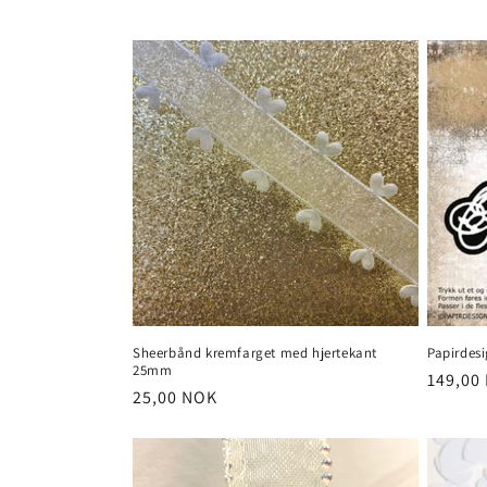
l
i
n
g
:
Sheerbånd kremfarget med hjertekant
Papirdesi
25mm
Vanlig
149,00
Vanlig
25,00 NOK
pris
pris