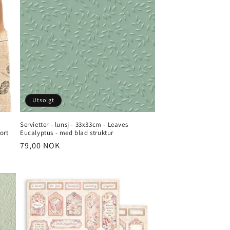
Utsolgt
Servietter - lunsj - 33x33cm - Leaves
ort
Eucalyptus - med blad struktur
Vanlig
79,00 NOK
pris