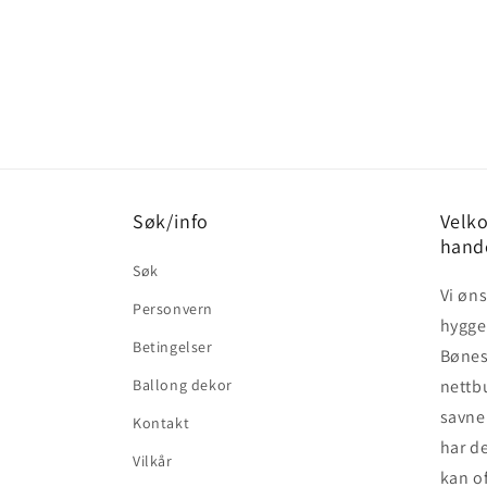
pris
pris
Søk/info
Velko
hand
Søk
Vi øn
Personvern
hyggel
Betingelser
Bønes 
Ballong dekor
nettb
savner
Kontakt
har de
Vilkår
kan of