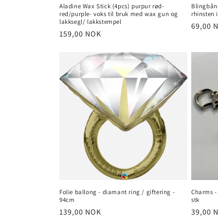
Aladine Wax Stick (4pcs) purpur rød-
Blingbån
red/purple- voks til bruk med wax gun og
rhinsten
lakksegl/ lakkstempel
Vanlig
69,00 
Vanlig
159,00 NOK
pris
pris
Folie ballong - diamant ring / giftering -
Charms - 
94cm
stk
Vanlig
139,00 NOK
Vanlig
39,00 