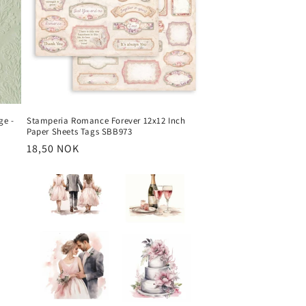
ge -
Stamperia Romance Forever 12x12 Inch
Paper Sheets Tags SBB973
Vanlig
18,50 NOK
pris