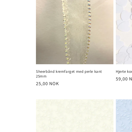
Sheerbånd kremfarget med perle kant
Hjerte kon
25mm
Vanlig
59,00 
Vanlig
25,00 NOK
pris
pris