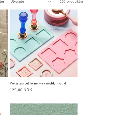
ter:
200 produkter
Voksstempel form- wax mold/ mould
Vanlig
129,00 NOK
pris