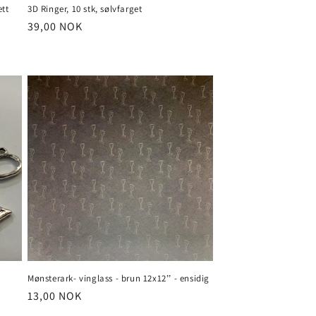
ett
3D Ringer, 10 stk, sølvfarget
Vanlig
39,00 NOK
pris
k
Mønsterark- vinglass - brun 12x12’’ - ensidig
Vanlig
13,00 NOK
pris