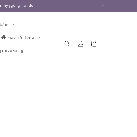
en hyggelig handel!
 bånd
Gaver/interiør
Logg
Handlekurv
inn
ginnpakning