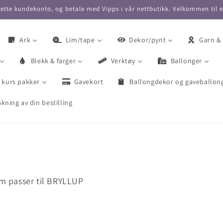
ette kundekonto, og betale med Vipps i vår nettbutikk. Velkommen til 
Ark
Lim/tape
Dekor/pynt
Garn &
Blekk & farger
Verktøy
Ballonger
 kurs pakker
Gavekort
Ballongdekor og gaveballon
kning av din bestilling
om passer til BRYLLUP