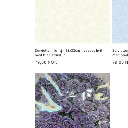
Servietter - lunsj - 33x33cm - Leaves hvit -
Serviette
med blad struktur
med blad
Vanlig
79,00 NOK
Vanlig
79,00 
pris
pris