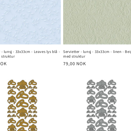
r - lunsj - 33x33cm - Leaves lys blå -
Servietter - lunsj - 33x33cm - linen - Bei
 struktur
med struktur
NOK
Vanlig
79,00 NOK
pris