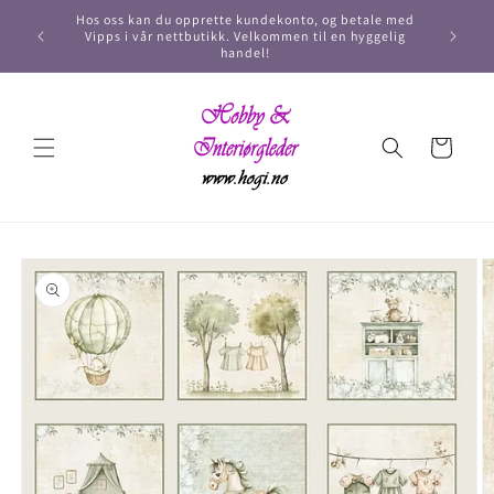
Hos oss kan du opprette kundekonto, og betale med
Vipps i vår nettbutikk. Velkommen til en hyggelig
handel!
Handlekurv