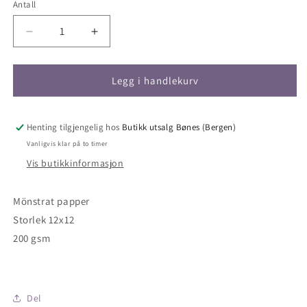
Antall
Antall
Senk
Øk
antallet
antallet
for
for
Reprint-
Reprint-
Legg i handlekurv
Cutie
Cutie
tags
tags
-
-
Henting tilgjengelig hos
Butikk utsalg Bønes (Bergen)
rp0689-
rp0689-
Vanligvis klar på to timer
12x12
12x12
Vis butikkinformasjon
Mönstrat papper
Storlek 12x12
200 gsm
Del