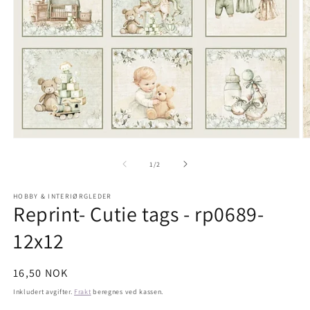
Åpne
Å
medie
m
1
2
av
1
/
2
i
i
modal
m
HOBBY & INTERIØRGLEDER
Reprint- Cutie tags - rp0689-
12x12
Vanlig
16,50 NOK
pris
Inkludert avgifter.
Frakt
beregnes ved kassen.